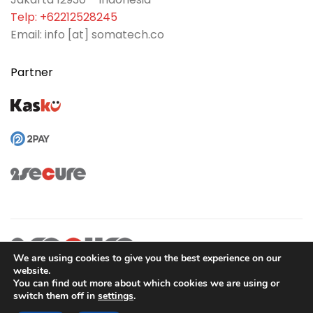
Telp: +62212528245
Email: info [at] somatech.co
Partner
We are using cookies to give you the best experience on our
website.
You can find out more about which cookies we are using or
switch them off in
settings
.
2SECURE is part of PT SOMA Tech Investama Group. © 2024